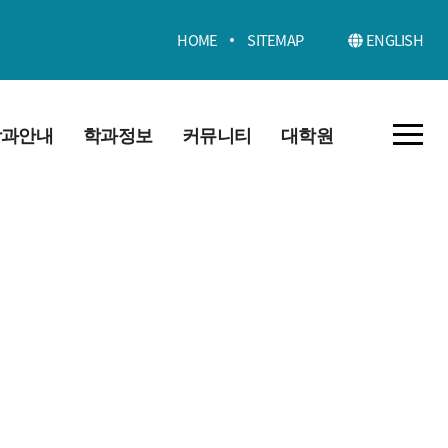
HOME
SITEMAP
ENGLISH
학과안내
학과정보
커뮤니티
대학원
학과 소개
교육과정
공지사항
대학원소개
적 및 인재
졸업요건
취업정보
교육과정
학사일정
동아리
공지사항
그램 학습성
포토갤러리
후 진로
학과 동영상